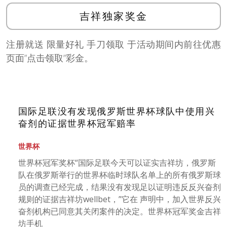
吉祥独家奖金
注册就送 限量好礼 手刀领取 于活动期间内前往优惠
页面”点击领取”彩金。
国际足联没有发现俄罗斯世界杯球队中使用兴
奋剂的证据世界杯冠军赔率
世界杯
世界杯冠军奖杯“国际足联今天可以证实吉祥坊，俄罗斯
队在俄罗斯举行的世界杯临时球队名单上的所有俄罗斯球
员的调查已经完成，结果没有发现足以证明违反反兴奋剂
规则的证据吉祥坊wellbet，”它在 声明中，加入世界反兴
奋剂机构已同意其关闭案件的决定。世界杯冠军奖金吉祥
坊手机