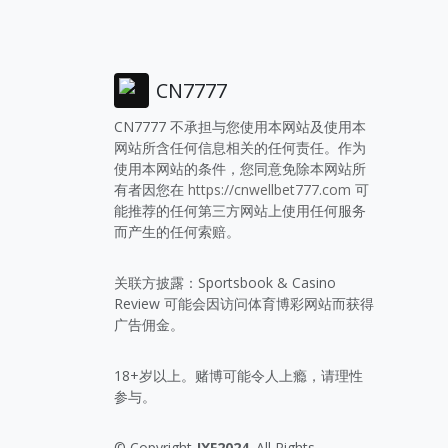
CN7777
CN7777 不承担与您使用本网站及使用本
网站所含任何信息相关的任何责任。作为
使用本网站的条件，您同意免除本网站所
有者因您在
https://cnwellbet777.com
可
能推荐的任何第三方网站上使用任何服务
而产生的任何索赔。
关联方披露：Sportsbook & Casino
Review 可能会因访问体育博彩网站而获得
广告佣金。
18+岁以上。赌博可能令人上瘾，请理性
参与。
© Copyright
JXF2024
. All Rights