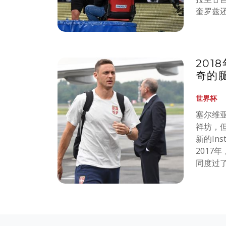
奎罗兹还
201
奇的腿
世界杯
塞尔维亚
祥坊，但
新的In
201
同度过