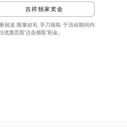
吉祥独家奖金
册就送 限量好礼 手刀领取 于活动期间内
往优惠页面”点击领取”彩金。