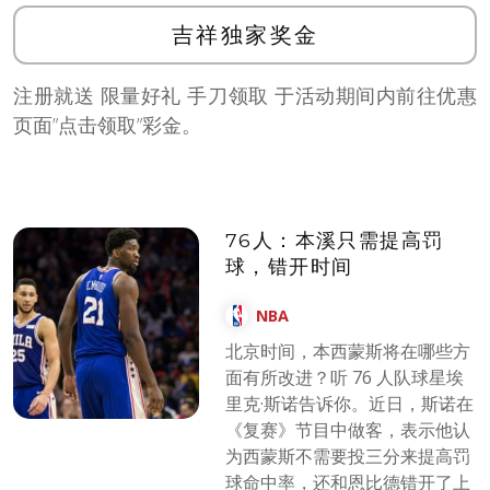
吉祥独家奖金
注册就送 限量好礼 手刀领取 于活动期间内前往优惠
页面”点击领取”彩金。
76人：本溪只需提高罚
球，错开时间
NBA
北京时间，本西蒙斯将在哪些方
面有所改进？听 76 人队球星埃
里克·斯诺告诉你。近日，斯诺在
《复赛》节目中做客，表示他认
为西蒙斯不需要投三分来提高罚
球命中率，还和恩比德错开了上