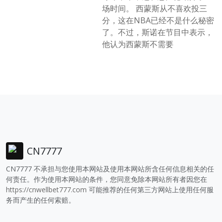
场时间。 西蒙斯从不喜欢投三
分，这在NBA已经不是什么秘密
了。不过，斯诺在节目中表示，
他认为西蒙斯不需要
CN7777
CN7777 不承担与您使用本网站及使用本网站所含任何信息相关的任
何责任。作为使用本网站的条件，您同意免除本网站所有者因您在
https://cnwellbet777.com
可能推荐的任何第三方网站上使用任何服
务而产生的任何索赔。