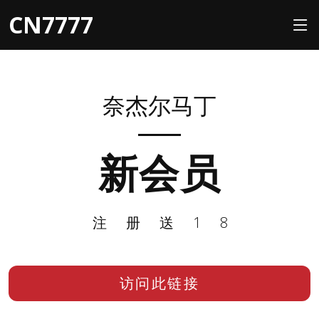
CN7777
奈杰尔马丁
新会员
注册送18
访问此链接