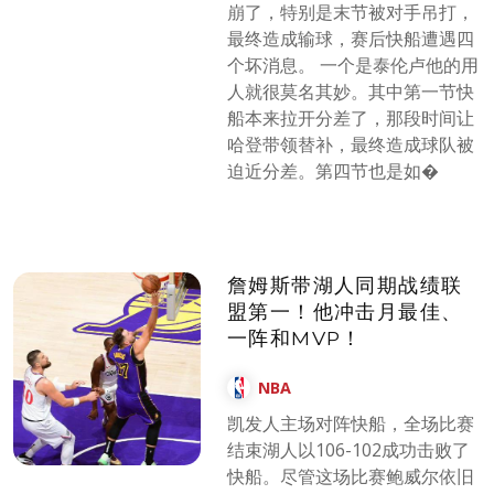
崩了，特别是末节被对手吊打，
最终造成输球，赛后快船遭遇四
个坏消息。 一个是泰伦卢他的用
人就很莫名其妙。其中第一节快
船本来拉开分差了，那段时间让
哈登带领替补，最终造成球队被
迫近分差。第四节也是如�
詹姆斯带湖人同期战绩联
盟第一！他冲击月最佳、
一阵和MVP！
NBA
凯发人主场对阵快船，全场比赛
结束湖人以106-102成功击败了
快船。尽管这场比赛鲍威尔依旧