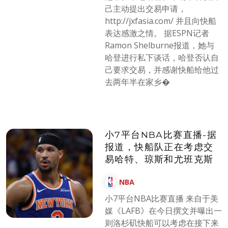
己主动提出交易申请，
http://jxfasia.com/ 并且向快船
表达感激之情。 据ESPN记者
Ramon Shelburne报道，她与
哈登进行私下谈话，哈登否认自
己要求交易，并感谢快船给他过
去两年半在家乡�
小7平台NBA比赛直播-据
报道，快船队正在考虑交
易哈特、琼斯和尤班克斯
NBA
小7平台NBA比赛直播 来自于美
媒《LAFB》在今日撰文并曝出一
则洛杉矶快船可以考虑在接下来