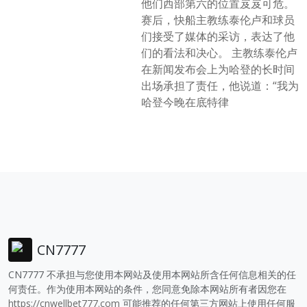
他们西部第六的位置岌岌可危。
赛后，快船主教练泰伦卢和球员
们接受了媒体的采访，表达了他
们的看法和决心。 主教练泰伦卢
在新闻发布会上为哈登的长时间
出场承担了责任，他说道：“我为
哈登今晚在底特律
CN7777
CN7777 不承担与您使用本网站及使用本网站所含任何信息相关的任
何责任。作为使用本网站的条件，您同意免除本网站所有者因您在
https://cnwellbet777.com
可能推荐的任何第三方网站上使用任何服