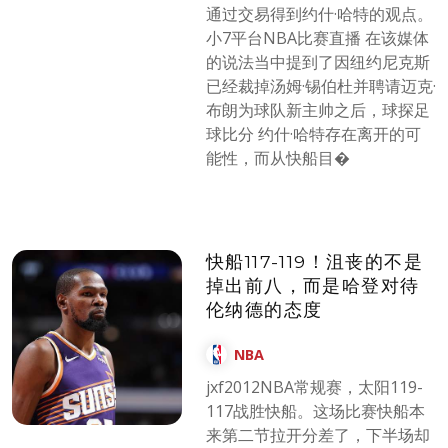
通过交易得到约什·哈特的观点。
小7平台NBA比赛直播 在该媒体
的说法当中提到了因纽约尼克斯
已经裁掉汤姆·锡伯杜并聘请迈克·
布朗为球队新主帅之后，球探足
球比分 约什·哈特存在离开的可
能性，而从快船目�
快船117-119！沮丧的不是
掉出前八，而是哈登对待
伦纳德的态度
NBA
jxf2012NBA常规赛，太阳119-
117战胜快船。这场比赛快船本
来第二节拉开分差了，下半场却