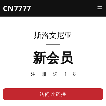
CN7777
斯洛文尼亚
新会员
注册送18
访问此链接