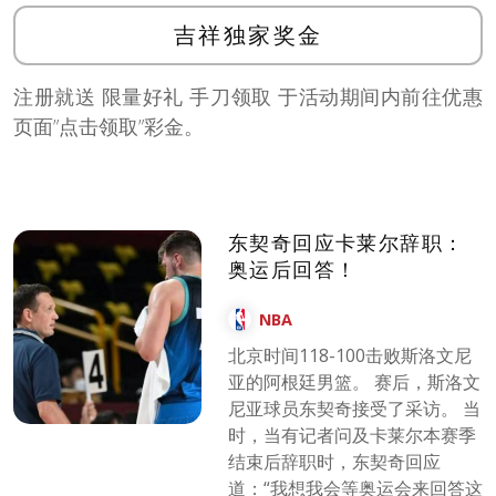
吉祥独家奖金
注册就送 限量好礼 手刀领取 于活动期间内前往优惠
页面”点击领取”彩金。
东契奇回应卡莱尔辞职：
奥运后回答！
NBA
北京时间118-100击败斯洛文尼
亚的阿根廷男篮。 赛后，斯洛文
尼亚球员东契奇接受了采访。 当
时，当有记者问及卡莱尔本赛季
结束后辞职时，东契奇回应
道：“我想我会等奥运会来回答这