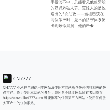
手投篮不中，总能看见他獠牙般
的双臂刺破人群。更惊人的是他
送出的5次助攻——当祖巴茨在
高位策应时，魔术的防守体系便
出现致命漏洞，他的击�
CN7777
CN7777 不承担与您使用本网站及使用本网站所含任何信息相关的任
何责任。作为使用本网站的条件，您同意免除本网站所有者因您在
https://cnwellbet777.com
可能推荐的任何第三方网站上使用任何服
务而产生的任何索赔。