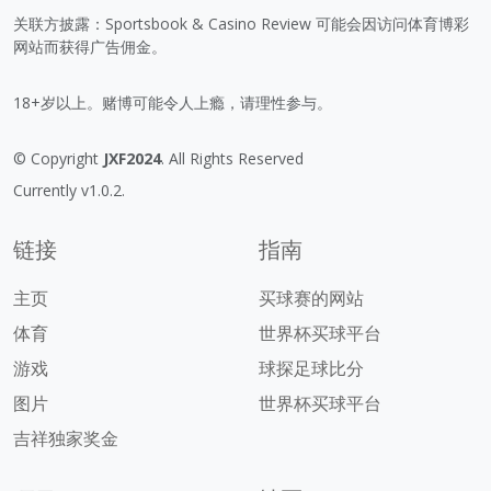
关联方披露：Sportsbook & Casino Review 可能会因访问体育博彩
网站而获得广告佣金。
18+岁以上。赌博可能令人上瘾，请理性参与。
© Copyright
JXF2024
. All Rights Reserved
Currently v1.0.2.
链接
指南
主页
买球赛的网站
体育
世界杯买球平台
游戏
球探足球比分
图片
世界杯买球平台
吉祥独家奖金