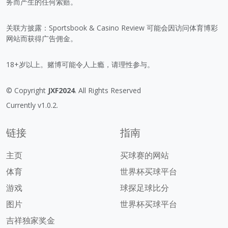
务而产生的任何索赔。
关联方披露：Sportsbook & Casino Review 可能会因访问体育博彩
网站而获得广告佣金。
18+岁以上。赌博可能令人上瘾，请理性参与。
© Copyright
JXF2024
. All Rights Reserved
Currently v1.0.2.
链接
指南
主页
买球赛的网站
体育
世界杯买球平台
游戏
球探足球比分
图片
世界杯买球平台
吉祥独家奖金