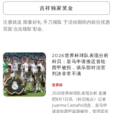
吉祥独家奖金
注册就送 限量好礼 手刀领取 于活动期间内前往优惠
页面”点击领取”彩金。
2026世界杯球队表现分析
科贝：皇马申请推迟首轮
西甲被拒，俱乐部对法官
判决非常不满
世界杯
2026世界杯球队表现分析 直播
吧8月1日讯 《科贝电台》记者
Juanma Castaño消息，皇马申
请首轮西甲延期被拒，管理层非