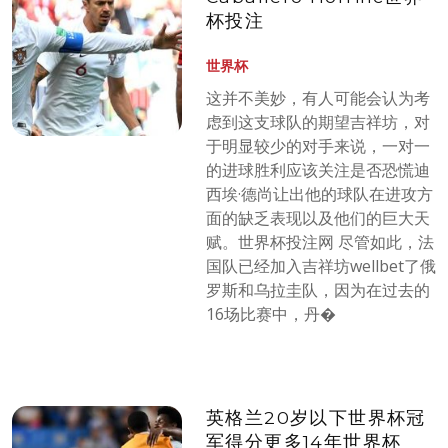
杯投注
世界杯
这并不美妙，有人可能会认为考
虑到这支球队的期望吉祥坊，对
于明显较少的对手来说，一对一
的进球胜利应该关注是否恐慌迪
西埃·德尚让出他的球队在进攻方
面的缺乏表现以及他们的巨大天
赋。世界杯投注网 尽管如此，法
国队已经加入吉祥坊wellbet了俄
罗斯和乌拉圭队，因为在过去的
16场比赛中，丹�
英格兰20岁以下世界杯冠
军得分更多14年世界杯