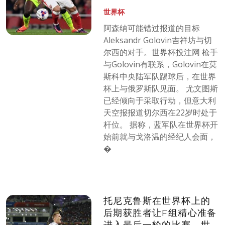
世界杯
阿森纳可能错过报道的目标
Aleksandr Golovin吉祥坊与切
尔西的对手。世界杯投注网 枪手
与Golovin有联系，Golovin在莫
斯科中央陆军队踢球后，在世界
杯上与俄罗斯队见面。 尤文图斯
已经倾向于采取行动，但意大利
天空报报道切尔西在22岁时处于
杆位。 据称，蓝军队在世界杯开
始前就与戈洛温的经纪人会面，
�
托尼克鲁斯在世界杯上的
后期获胜者让F组精心准备
进入最后一轮的比赛。世