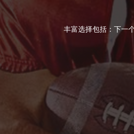
丰富选择包括：下一