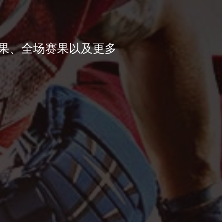
果、全场赛果以及更多