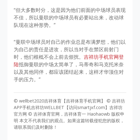
“但大多数时分，这是因为他们前面的中场球员表现
不佳，所以曼联的中场球员有必要站出来，改动球
队现在这种形势。”
“曼联中场球员对自己的作业总是布满梦想，他们以
为自己的责任是进攻，所以当对手在禁区前射门
时，他们根柢不会上前去烦扰。
吉祥坊手机官网登
陆
抵御曼联的中场太简单了，马蒂奇和马克托米奈
以及其他同伴，都应该团结起来，这样才华顶住对
手的压力。”
© wellbet2020吉祥体育【吉祥体育手机官网】 © 吉祥坊
APP手机吉祥坊WELLBET【访问smartjxf.com】吉祥坊
官方网 © 吉祥体育官网，吉祥体育一 Haohaowb 版权申
明 本文不代表我们的观点。如果这篇转载侵犯您的版权，
请联系我们及时删除！