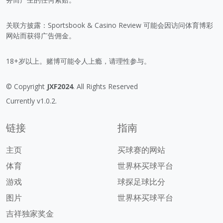
关联方披露：Sportsbook & Casino Review 可能会因访问体育博彩
网站而获得广告佣金。
18+岁以上。赌博可能令人上瘾，请理性参与。
© Copyright
JXF2024
. All Rights Reserved
Currently v1.0.2.
链接
指南
主页
买球赛的网站
体育
世界杯买球平台
游戏
球探足球比分
图片
世界杯买球平台
吉祥独家奖金