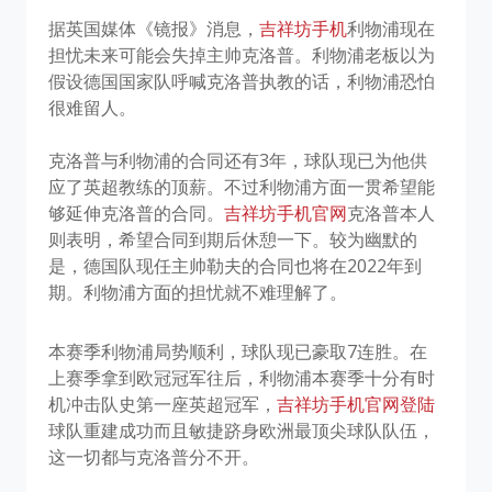
据英国媒体《镜报》消息，
吉祥坊手机
利物浦现在
担忧未来可能会失掉主帅克洛普。利物浦老板以为
假设德国国家队呼喊克洛普执教的话，利物浦恐怕
很难留人。
克洛普与利物浦的合同还有3年，球队现已为他供
应了英超教练的顶薪。不过利物浦方面一贯希望能
够延伸克洛普的合同。
吉祥坊手机官网
克洛普本人
则表明，希望合同到期后休憩一下。较为幽默的
是，德国队现任主帅勒夫的合同也将在2022年到
期。利物浦方面的担忧就不难理解了。
本赛季利物浦局势顺利，球队现已豪取7连胜。在
上赛季拿到欧冠冠军往后，利物浦本赛季十分有时
机冲击队史第一座英超冠军，
吉祥坊手机官网登陆
球队重建成功而且敏捷跻身欧洲最顶尖球队队伍，
这一切都与克洛普分不开。