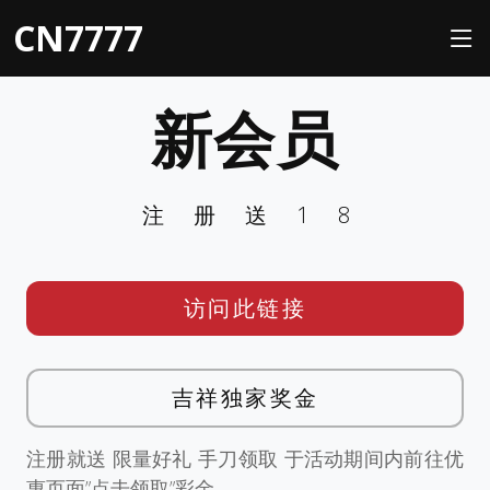
CN7777
新会员
注册送18
访问此链接
吉祥独家奖金
注册就送 限量好礼 手刀领取 于活动期间内前往优
惠页面”点击领取”彩金。