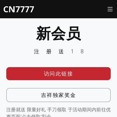
CN7777
新会员
注册送18
访问此链接
吉祥独家奖金
注册就送 限量好礼 手刀领取 于活动期间内前往优
惠页面”点击领取”彩金。