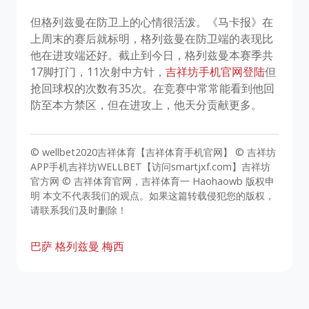
但格列兹曼在防卫上的心情很活泼。《马卡报》在
上周末的赛后就标明，格列兹曼在防卫端的表现比
他在进攻端还好。截止到今日，格列兹曼本赛季共
17脚打门，11次射中方针，
吉祥坊手机官网登陆
但
抢回球权的次数有35次。在竞赛中常常能看到他回
防至本方禁区，但在进攻上，他天分贡献更多。
© wellbet2020吉祥体育【吉祥体育手机官网】 © 吉祥坊
APP手机吉祥坊WELLBET【访问smartjxf.com】吉祥坊
官方网 © 吉祥体育官网，吉祥体育一 Haohaowb 版权申
明 本文不代表我们的观点。如果这篇转载侵犯您的版权，
请联系我们及时删除！
巴萨
格列兹曼
梅西