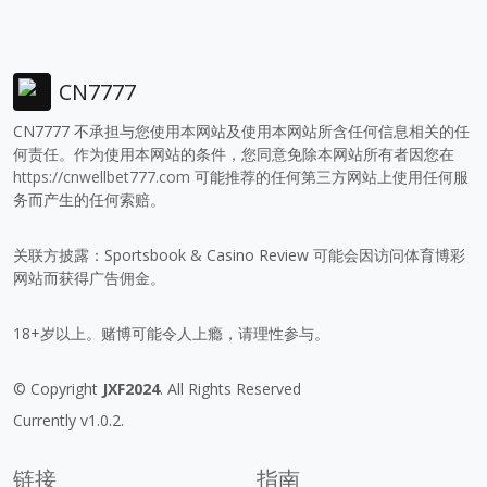
CN7777
CN7777 不承担与您使用本网站及使用本网站所含任何信息相关的任
何责任。作为使用本网站的条件，您同意免除本网站所有者因您在
https://cnwellbet777.com
可能推荐的任何第三方网站上使用任何服
务而产生的任何索赔。
关联方披露：Sportsbook & Casino Review 可能会因访问体育博彩
网站而获得广告佣金。
18+岁以上。赌博可能令人上瘾，请理性参与。
© Copyright
JXF2024
. All Rights Reserved
Currently v1.0.2.
链接
指南