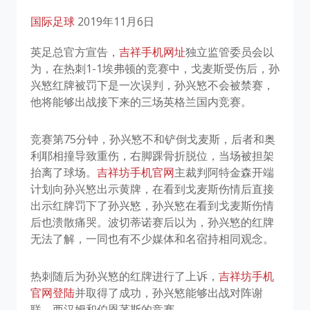
国际足球
2019年11月6日
英足总官方宣告，
吉祥手机网址
独立监管委员会以
为，在热刺1-1埃弗顿的竞赛中，戈麦斯受伤后，孙
兴慜红牌被罚下是一次误判，孙兴慜不会被禁赛，
他将能够出战接下来的三场英格兰国内竞赛。
竞赛第75分钟，孙兴慜不和铲倒戈麦斯，后者和奥
利耶相撞导致重伤，右脚踝骨折脱位，当场被担架
抬离了球场。
吉祥坊手机官网
主裁判阿特金森开端
计划向孙兴慜出示黄牌，在看到戈麦斯伤情后直接
出示红牌罚下了孙兴慜，孙兴慜在看到戈麦斯伤情
后也溃散痛哭。波切蒂诺赛后以为，孙兴慜的红牌
无法了解，一同也有不少媒体和名宿持相同观念。
热刺随后为孙兴慜的红牌进行了上诉，
吉祥坊手机
官网登陆
并取得了成功，孙兴慜能够出战对阵谢
联、西汉姆和伯恩茅斯的竞赛。