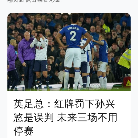
英足总：红牌罚下孙兴
慜是误判 未来三场不用
停赛