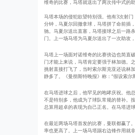
维奇的比赛，马塔就送出了两次传中式的
马塔本场的侵犯欲望特别强。他有3次射门
分钟，马夏尔回撤拿球，马塔拼了命前插
驰。马夏尔送出直塞，马塔接球之后一路
门。上一场马塔为马夏尔送出了一次助攻
马塔上一场面对诺维奇的比赛傍边也简直
门才能上来说，马塔肯定要强于林加德。
挑射直接打飞了，当时索尔斯克亚还说林
静多了。《曼彻斯特晚报》称：“假设索尔
在马塔进球之后，他罕见的咆哮庆祝。他
不是特别多，他成为了球队常规的替补。
总算用超卓的表现为自己正名。在马塔进
在最近两场马塔首发的比赛，曼联都赢了
率也更高了。上一场马塔踢右边锋作用就