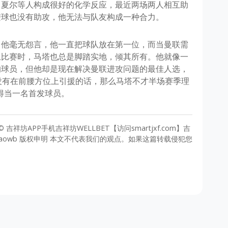
马夏尔等人构成很好的化学反应，最近两场两人相互助
进球也没有助攻，他无法与队友构成一种合力。
，他毫无怨言，他一直把球队放在第一位，而当曼联需
上比赛时，马塔也总是脚踏实地，倾其所有。他就像一
的球员，但他却是现在解决曼联进攻问题的最佳人选，
没有在前腰方位上引援的话，那么马塔不才半场赛季理
得当一名首发球员。
 吉祥坊APP手机吉祥坊WELLBET【访问smartjxf.com】吉
haowb 版权申明 本文不代表我们的观点。如果这篇转载侵犯您