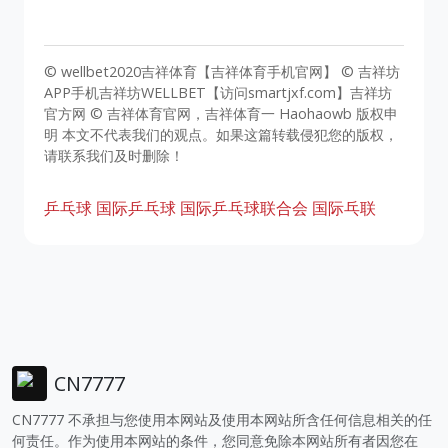
© wellbet2020吉祥体育【吉祥体育手机官网】 © 吉祥坊
APP手机吉祥坊WELLBET【访问smartjxf.com】吉祥坊
官方网 © 吉祥体育官网，吉祥体育一 Haohaowb 版权申
明 本文不代表我们的观点。如果这篇转载侵犯您的版权，
请联系我们及时删除！
乒乓球
国际乒乓球
国际乒乓球联合会
国际乓联
CN7777
CN7777 不承担与您使用本网站及使用本网站所含任何信息相关的任
何责任。作为使用本网站的条件，您同意免除本网站所有者因您在