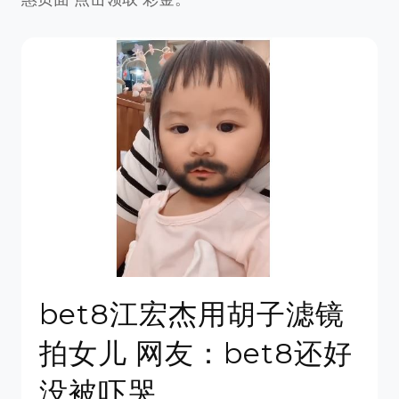
bet8江宏杰用胡子滤镜
拍女儿 网友：bet8还好
没被吓哭