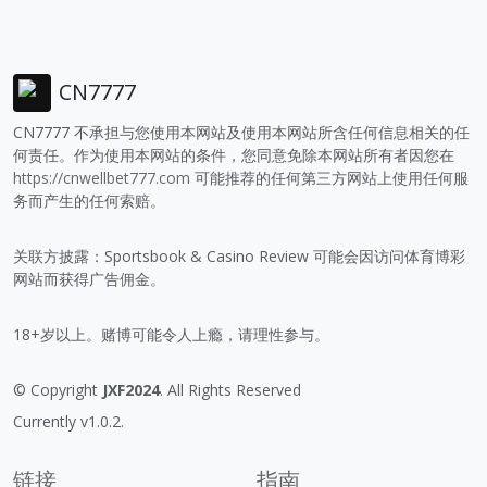
CN7777
CN7777 不承担与您使用本网站及使用本网站所含任何信息相关的任
何责任。作为使用本网站的条件，您同意免除本网站所有者因您在
https://cnwellbet777.com
可能推荐的任何第三方网站上使用任何服
务而产生的任何索赔。
关联方披露：Sportsbook & Casino Review 可能会因访问体育博彩
网站而获得广告佣金。
18+岁以上。赌博可能令人上瘾，请理性参与。
© Copyright
JXF2024
. All Rights Reserved
Currently v1.0.2.
链接
指南