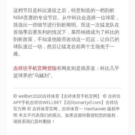
这档节目是科比退役之后，特意制造的一档剖析
NBA竞赛的专业节目。从中科比会选择一位球星，
筛选出一些细节进行剖析阐明。而这一次猛龙队在
首场季后赛失利的情况下，莱昂纳德成为了科比的
剖析政策，不知道他能否改动这一厄运，让自己的
球队逃过一劫，然后让猛龙在前两个主场免于一
难。
吉祥坊手机官网登陆
有网友则是戏弄道：科比几乎
篮球界的“乌贼刘”。
© wellbet2020吉祥体育【吉祥体育手机官网】 © 吉祥坊
APP手机吉祥坊WELLBET【访问smartjxf.com】吉祥坊
官方网 © 吉祥体育官网，吉祥体育一 Haohaowb 版权申
明 本文不代表我们的观点。如果这篇转载侵犯您的版权，
请联系我们及时删除！