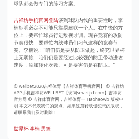
球队都会做专门的练习方案。
吉祥坊手机官网登陆
谈到球队内线的重要性时，李
楠标明必定不可能只靠易建联一个人。在中锋的方
位上，要帮忙球员行进敌视才调。现在竞赛的攻防
节奏很快，要帮忙内线球员们习气这样的竞赛节
奏。李楠说：“咱们仍是要从防卫做起，终究世界杯
上无弱旅，咱们仍是要经过比较强的防卫带动进攻
速度，添加转化次数。可是要害仍是在防卫。”
© wellbet2020吉祥体育【吉祥体育手机官网】 © 吉祥坊
APP手机吉祥坊WELLBET【访问smartjxf.com】吉祥坊
官方网 © 吉祥体育官网，吉祥体育一 Haohaowb 版权申
明 本文不代表我们的观点。如果这篇转载侵犯您的版权，
请联系我们及时删除！
世界杯
李楠
男篮