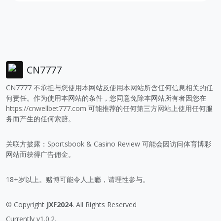
CN7777
CN7777 不承担与您使用本网站及使用本网站所含任何信息相关的任
何责任。作为使用本网站的条件，您同意免除本网站所有者因您在
https://cnwellbet777.com
可能推荐的任何第三方网站上使用任何服
务而产生的任何索赔。
关联方披露：Sportsbook & Casino Review 可能会因访问体育博彩
网站而获得广告佣金。
18+岁以上。赌博可能令人上瘾，请理性参与。
© Copyright
JXF2024
. All Rights Reserved
Currently v1.0.2.