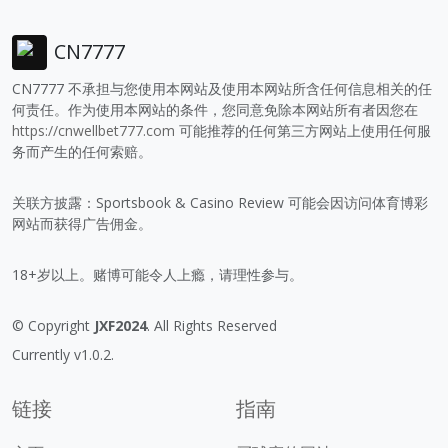
CN7777
CN7777 不承担与您使用本网站及使用本网站所含任何信息相关的任
何责任。作为使用本网站的条件，您同意免除本网站所有者因您在
https://cnwellbet777.com
可能推荐的任何第三方网站上使用任何服
务而产生的任何索赔。
关联方披露：Sportsbook & Casino Review 可能会因访问体育博彩
网站而获得广告佣金。
18+岁以上。赌博可能令人上瘾，请理性参与。
© Copyright
JXF2024
. All Rights Reserved
Currently v1.0.2.
链接
指南