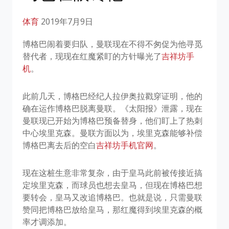
体育
2019年7月9日
博格巴闹着要归队，曼联现在不得不匆促为他寻觅
替代者，现现在红魔紧盯的方针曝光了
吉祥坊手
机
。
此前几天，博格巴经纪人拉伊奥拉戳穿证明，他的
确在运作博格巴脱离曼联。《太阳报》泄露，现在
曼联现已开始为博格巴预备替身，他们盯上了热刺
中心埃里克森。曼联方面以为，埃里克森能够补偿
博格巴离去后的空白
吉祥坊手机官网
。
现在这桩生意非常复杂，由于皇马此前被传接近搞
定埃里克森，而球员也想去皇马，但现在博格巴想
要转会，皇马又改追博格巴。也就是说，只需曼联
赞同把博格巴放给皇马，那红魔得到埃里克森的概
率才调添加。