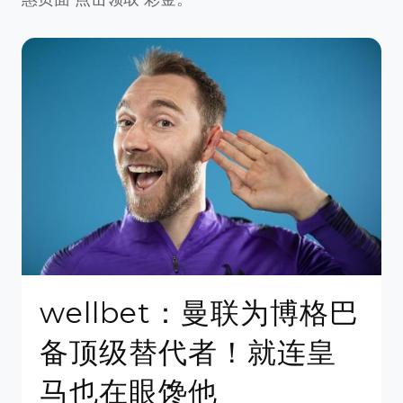
wellbet：曼联为博格巴
备顶级替代者！就连皇
马也在眼馋他