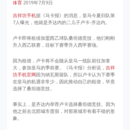
体育
2019年7月9日
吉祥坊手机
据《马卡报》的消息，皇马今夏归队第
7人曝光，他就是齐达内的二儿子卢卡-齐达内。
卢卡即将租借加盟西乙球队桑坦德竞技，他们刚刚
升入西乙联赛，目标下赛季升入西甲赛场。
因为租借，卢卡将不会随从皇马一线队前往加拿
大，参加皇马的季前赛。《马卡报》分析说，
吉祥
坊手机官网
因为纳瓦斯留队，所以卢卡认为下赛季
在皇马的机遇非常少，因此推动自己的租借，毕竟
选择了桑坦德竞技。
事实上，是齐达内举荐卢卡选择桑坦德竞技。因为
他之前去北部城市度假，对那座城市有着不错的形
象。