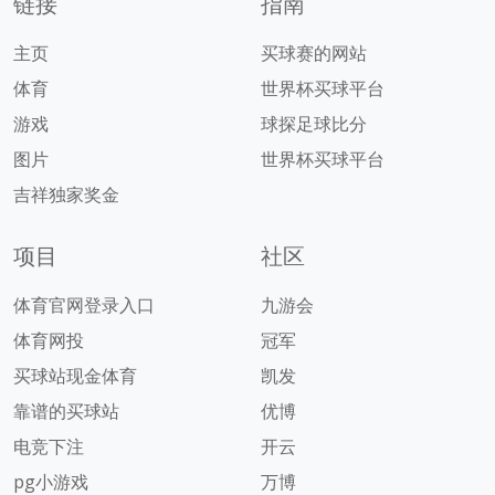
链接
指南
主页
买球赛的网站
体育
世界杯买球平台
游戏
球探足球比分
图片
世界杯买球平台
吉祥独家奖金
项目
社区
体育官网登录入口
九游会
体育网投
冠军
买球站现金体育
凯发
靠谱的买球站
优博
电竞下注
开云
pg小游戏
万博