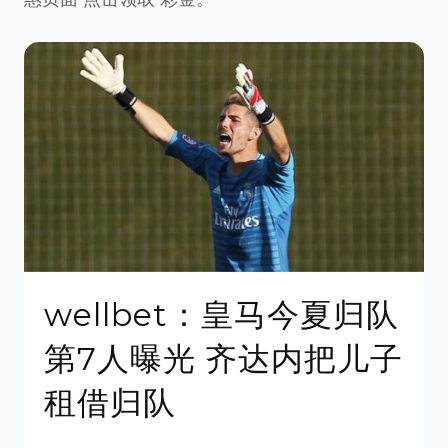
wellbet：皇马今夏归队
第7人曝光 齐达内把儿子
租借归队