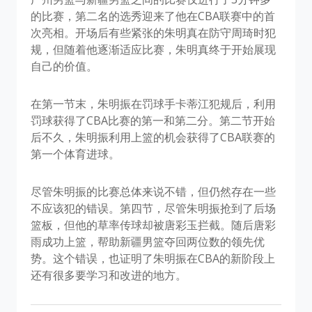
的比赛，第二名的选秀迎来了他在CBA联赛中的首
次亮相。开场后有些紧张的朱明真在防守周琦时犯
规，但随着他逐渐适应比赛，朱明真终于开始展现
自己的价值。
在第一节末，朱明振在罚球手卡蒂江犯规后，利用
罚球获得了CBA比赛的第一和第二分。第二节开始
后不久，朱明振利用上篮的机会获得了CBA联赛的
第一个体育进球。
尽管朱明振的比赛总体来说不错，但仍然存在一些
不应该犯的错误。第四节，尽管朱明振抢到了后场
篮板，但他的草率传球却被唐彩玉拦截。随后唐彩
雨成功上篮，帮助新疆男篮夺回两位数的领先优
势。这个错误，也证明了朱明振在CBA的新阶段上
还有很多要学习和改进的地方。