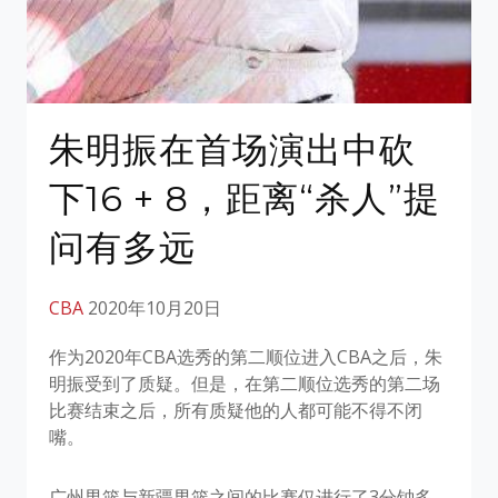
朱明振在首场演出中砍
下16 + 8，距离“杀人”提
问有多远
CBA
2020年10月20日
作为2020年CBA选秀的第二顺位进入CBA之后，朱
明振受到了质疑。但是，在第二顺位选秀的第二场
比赛结束之后，所有质疑他的人都可能不得不闭
嘴。
广州男篮与新疆男篮之间的比赛仅进行了3分钟多