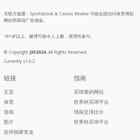
关联方披露：Sportsbook & Casino Review 可能会因访问体育博彩
网站而获得广告佣金。
18+岁以上。赌博可能令人上瘾，请理性参与。
© Copyright
JXF2024
. All Rights Reserved
Currently v1.0.2.
链接
指南
主页
买球赛的网站
体育
世界杯买球平台
游戏
球探足球比分
图片
世界杯买球平台
吉祥独家奖金