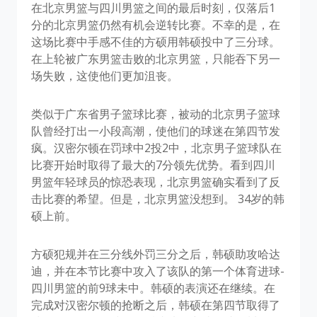
在北京男篮与四川男篮之间的最后时刻，仅落后1
分的北京男篮仍然有机会逆转比赛。不幸的是，在
这场比赛中手感不佳的方硕用韩硕投中了三分球。
在上轮被广东男篮击败的北京男篮，只能吞下另一
场失败，这使他们更加沮丧。
类似于广东省男子篮球比赛，被动的北京男子篮球
队曾经打出一小段高潮，使他们的球迷在第四节发
疯。汉密尔顿在罚球中2投2中，北京男子篮球队在
比赛开始时取得了最大的7分领先优势。看到四川
男篮年轻球员的惊恐表现，北京男篮确实看到了反
击比赛的希望。但是，北京男篮没想到。 34岁的韩
硕上前。
方硕犯规并在三分线外罚三分之后，韩硕助攻哈达
迪，并在本节比赛中攻入了该队的第一个体育进球-
四川男篮的前9球未中。韩硕的表演还在继续。在
完成对汉密尔顿的抢断之后，韩硕在第四节取得了