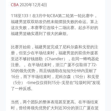
CBA
2020年12月4日
118至133！在3月中旬CBA第二轮第一轮比赛中，
福建男篮双双助攻仍然未能摆脱失败的命运。算上
这次失败，本赛季它连续十二场比赛。起步不好的
福建男篮确实遇到了很大的麻烦。
比赛开始前，福建男篮完成了尼科尔森和戈登的注
册，但至少在半场结束时，福建男篮的双倍外援甚
至还不够好钱德勒（Chandler），在同一蜂鸣器处
注册。 。在半场结束时，浙江广厦不仅取得了72-
50的领先优势，而且钱德勒在短短9分钟内贡献了
16分，而下半场结束时，尼科尔森（10分）和戈登
（5分） -time仅仅得到15分-戈登在“垃圾时间”发现
了一种反感。
当然，两个团队的整体表现甚至更高。在半场结束
时，曾经将领先优势扩大到近30分的浙江广厦在篮