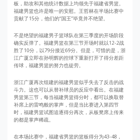
板，助攻和其他统计数据上均领先于福建省男篮。
福建男篮也许是唯一的安慰。王哲林在半场比赛中
贡献了15分，他们的“国王”毕竟并不绝望。
不是绝望的福建男子篮球队在第三季度的开场阶段
确实反弹了。福建男篮在第三节开场时就以12-2战
胜了10分，以79分接近69分。但是，可惜的是，浙
江广厦立即在孙明辉的控球下重新打开了得分差距
传球，福建男篮的努力也徒劳。
浙江广厦再次组建的福建男篮似乎失去了反击的战
斗力。这也可以从替补球员的反应中看出。在福建
男篮第三节，每当福建男篮得分时，都可以换取替
补席上的雷鸣般的掌声，但是当比赛进入第四节
时，福建男篮试图追逐得分再次，从板凳席上传来
的都是掌声稀疏。
在本场比赛中，福建省男篮的篮板得分为43-48，