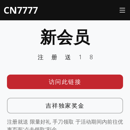
CN7777
新会员
注册送18
访问此链接
吉祥独家奖金
注册就送 限量好礼 手刀领取 于活动期间内前往优
惠页面”点击领取”彩金。