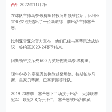
西甲
2022年11月2日
在球队主帅乌奈·埃梅里转投阿斯顿维拉后，比利亚
雷亚尔很快选出了一位新教练：前巴萨主帅塞蒂
恩。
比利亚雷亚尔官方宣布，他们已经与塞蒂恩达成协
议，签约至2023-24赛季结束。
阿斯顿维拉斥资 600 万英镑挖走乌奈·埃梅里。
现年64岁的塞蒂恩曾执教过桑坦德、拉斯帕尔马
斯、皇家贝蒂斯、巴塞罗那等球队。
2019-20赛季，塞蒂恩下半场接手巴萨，丢掉联赛
冠军，欧冠2-8负于拜仁。 塞蒂恩被巴萨解雇。