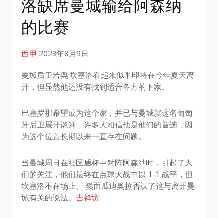
洛缺席曼城输给阿森纳
的比赛
西甲
2023年8月9日
曼城后卫若奥·坎塞洛看起来似乎即将在今年夏天离
开，但显然他还没有找到适合各方的下家。
巴塞罗那希望成为这个家，并已与曼城就这名葡萄
牙后卫展开谈判，许多人相信他是他们的首选，因
为这个位置长期以来一直存在问题。
当曼城周日在社区盾杯中对阵阿森纳时，引起了人
们的关注，他们最终在点球大战中以 1-1 战平，但
坎塞洛不在场上。 然而瓜迪奥拉否认了这与离开曼
城有关的说法。
吉祥坊