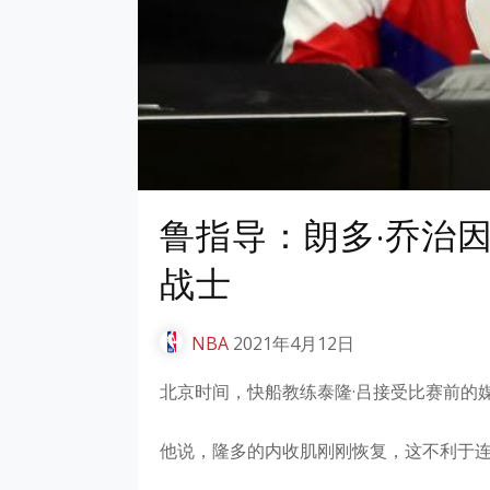
鲁指导：朗多·乔治
战士
NBA
2021年4月12日
北京时间，快船教练泰隆·吕接受比赛前的
他说，隆多的内收肌刚刚恢复，这不利于