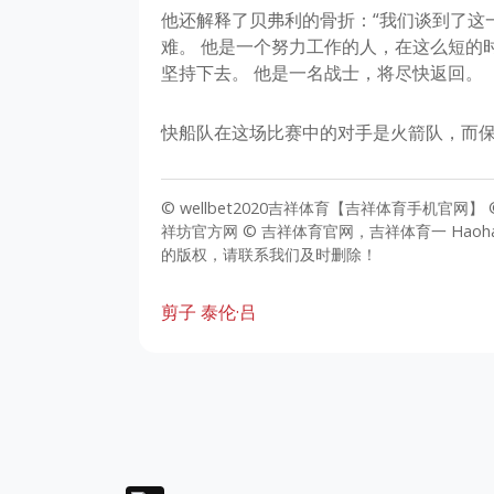
他还解释了贝弗利的骨折：“我们谈到了这
难。 他是一个努力工作的人，在这么短的
坚持下去。 他是一名战士，将尽快返回。
快船队在这场比赛中的对手是火箭队，而保
© wellbet2020吉祥体育【吉祥体育手机官网】 ©
祥坊官方网 © 吉祥体育官网，吉祥体育一 Hao
的版权，请联系我们及时删除！
剪子
泰伦·吕