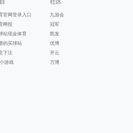
目
社区
育官网登录入口
九游会
育网投
冠军
球站现金体育
凯发
谱的买球站
优博
竞下注
开云
g小游戏
万博