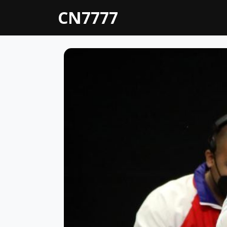
CN7777