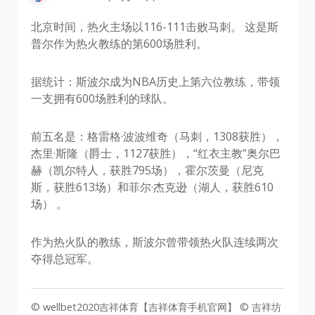
北京时间，热火主场以116-111击败马刺。 这是斯
普尔作为热火教练的第600场胜利。
据统计：斯波尔成为NBA历史上第六位教练，带领
一支拥有600场胜利的球队。
前五名是：格雷格·波波维奇（马刺，1308获胜），
杰里·斯隆（爵士，1127获胜），“红衣主教”奥尔巴
赫（凯尔特人，获胜795场），霍尔茨曼（尼克
斯，获胜613场）和菲尔·杰克逊（湖人，获胜610
场） 。
作为热火队的教练，斯波尔曾带领热火队连续两次
夺得总冠军。
© wellbet2020吉祥体育【吉祥体育手机官网】 © 吉祥坊