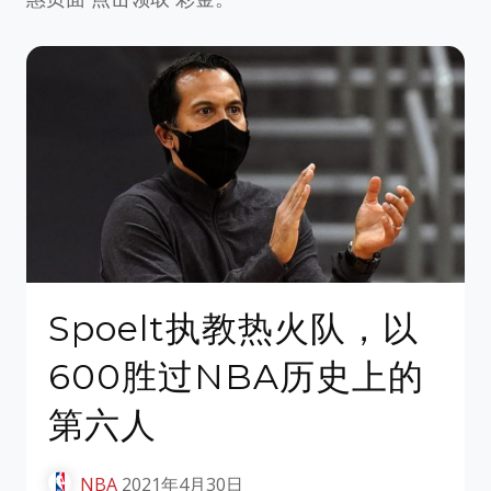
Spoelt执教热火队，以
600胜过NBA历史上的
第六人
NBA
2021年4月30日