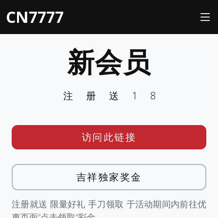
CN7777
新会员
注册送18
访问此链接
吉祥独家奖金
注册就送 限量好礼 手刀领取 于活动期间内前往优
惠页面”点击领取”彩金。