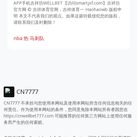
APP手机吉祥坊WELLBET【访问smartjxf.com】吉祥坊
官方网 © 吉祥体育官网，吉祥体育一 Haohaowb 版权申
明 本文不代表我们的观点。如果这篇转载侵犯您的版权，
请联系我们及时删除！
nba
热
马刺队
CN7777
CN7777 不承担与您使用本网站及使用本网站所含任何信息相关的任
何责任。作为使用本网站的条件，您同意免除本网站所有者因您在
https://cnwellbet777.com
可能推荐的任何第三方网站上使用任何服
务而产生的任何索赔。