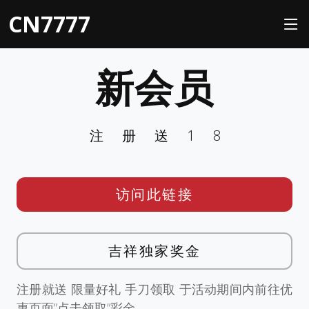
CN7777
新会员
注册送18
访问此链接
吉祥独家奖金
注册就送 限量好礼 手刀领取 于活动期间内前往优
惠页面”点击领取”彩金。