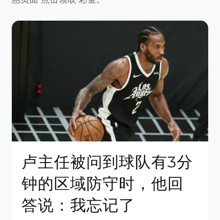
卢主任被问到球队有3分
钟的区域防守时，他回
答说：我忘记了