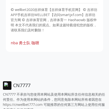
© wellbet2020吉祥体育【吉祥体育手机官网】 © 吉祥坊
APP手机吉祥坊WELLBET【访问smartjxf.com】吉祥坊
官方网 © 吉祥体育官网，吉祥体育一 Haohaowb 版权申
明 本文不代表我们的观点。如果这篇转载侵犯您的版权，
请联系我们及时删除！
nba
勇士队
咖喱
CN7777
CN7777 不承担与您使用本网站及使用本网站所含任何信息相关的任
何责任。作为使用本网站的条件，您同意免除本网站所有者因您在
https://cnwellbet777.com
可能推荐的任何第三方网站上使用任何服