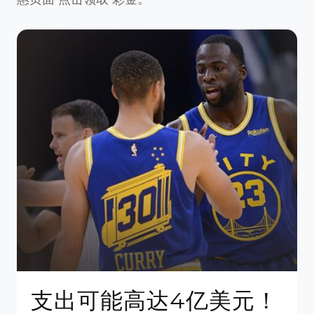
支出可能高达4亿美元！