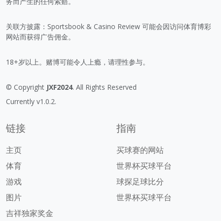
务而产生的任何索赔。
关联方披露：Sportsbook & Casino Review 可能会因访问体育博彩
网站而获得广告佣金。
18+岁以上。赌博可能令人上瘾，请理性参与。
© Copyright
JXF2024
. All Rights Reserved
Currently v1.0.2.
链接
指南
主页
买球赛的网站
体育
世界杯买球平台
游戏
球探足球比分
图片
世界杯买球平台
吉祥独家奖金