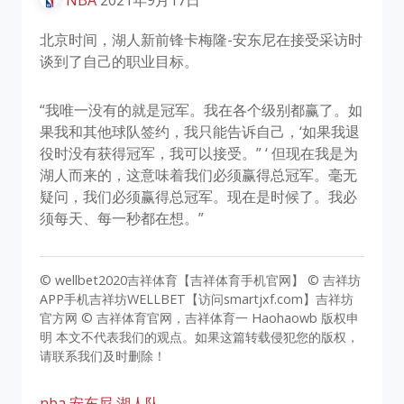
北京时间，湖人新前锋卡梅隆-安东尼在接受采访时
谈到了自己的职业目标。
“我唯一没有的就是冠军。我在各个级别都赢了。如
果我和其他球队签约，我只能告诉自己，‘如果我退
役时没有获得冠军，我可以接受。” ‘ 但现在我是为
湖人而来的，这意味着我们必须赢得总冠军。毫无
疑问，我们必须赢得总冠军。现在是时候了。我必
须每天、每一秒都在想。”
© wellbet2020吉祥体育【吉祥体育手机官网】 © 吉祥坊
APP手机吉祥坊WELLBET【访问smartjxf.com】吉祥坊
官方网 © 吉祥体育官网，吉祥体育一 Haohaowb 版权申
明 本文不代表我们的观点。如果这篇转载侵犯您的版权，
请联系我们及时删除！
nba
安东尼
湖人队