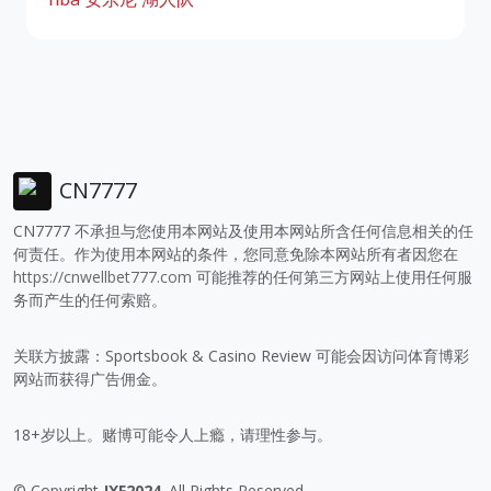
CN7777
CN7777 不承担与您使用本网站及使用本网站所含任何信息相关的任
何责任。作为使用本网站的条件，您同意免除本网站所有者因您在
https://cnwellbet777.com
可能推荐的任何第三方网站上使用任何服
务而产生的任何索赔。
关联方披露：Sportsbook & Casino Review 可能会因访问体育博彩
网站而获得广告佣金。
18+岁以上。赌博可能令人上瘾，请理性参与。
© Copyright
JXF2024
. All Rights Reserved