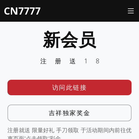
CN7777
新会员
注册送18
访问此链接
吉祥独家奖金
注册就送 限量好礼 手刀领取 于活动期间内前往优
惠页面”点击领取”彩金。