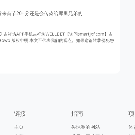
看来首节20+分还是会传染给库里兄弟的！
 吉祥坊APP手机吉祥坊WELLBET【访问smartjxf.com】吉
haowb 版权申明 本文不代表我们的观点。如果这篇转载侵犯您
链接
指南
项
主页
买球赛的网站
体