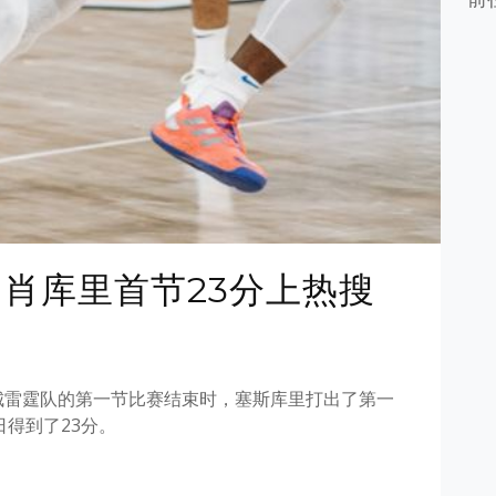
 肖库里首节23分上热搜
城雷霆队的第一节比赛结束时，塞斯库里打出了第一
日得到了23分。