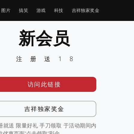
图片
搞笑
游戏
科技
吉祥独家奖金
新会员
注册送18
访问此链接
吉祥独家奖金
册就送 限量好礼 手刀领取 于活动期间内
往优惠页面”点击领取”彩金。