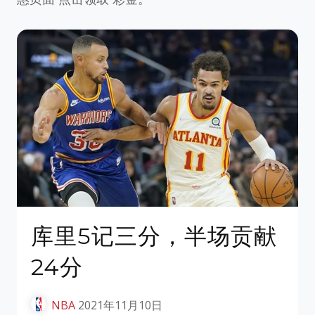
库里5记三分，半场贡献
24分
NBA
2021年11月10日