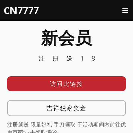
CN7777
新会员
注册送18
访问此链接
吉祥独家奖金
注册就送 限量好礼 手刀领取 于活动期间内前往优
惠页面”点击领取”彩金。