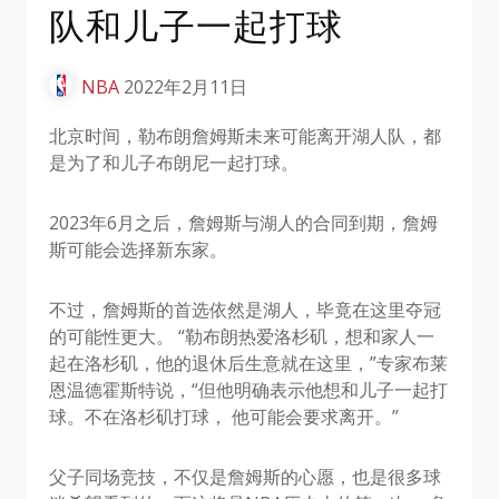
队和儿子一起打球
NBA
2022年2月11日
北京时间，勒布朗詹姆斯未来可能离开湖人队，都
是为了和儿子布朗尼一起打球。
2023年6月之后，詹姆斯与湖人的合同到期，詹姆
斯可能会选择新东家。
不过，詹姆斯的首选依然是湖人，毕竟在这里夺冠
的可能性更大。 “勒布朗热爱洛杉矶，想和家人一
起在洛杉矶，他的退休后生意就在这里，”专家布莱
恩温德霍斯特说，“但他明确表示他想和儿子一起打
球。不在洛杉矶打球， 他可能会要求离开。”
父子同场竞技，不仅是詹姆斯的心愿，也是很多球