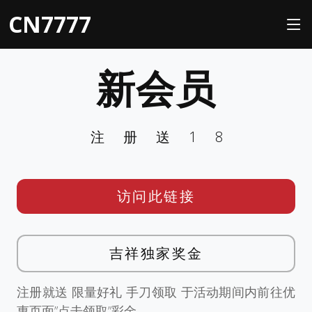
CN7777
新会员
注册送18
访问此链接
吉祥独家奖金
注册就送 限量好礼 手刀领取 于活动期间内前往优
惠页面”点击领取”彩金。