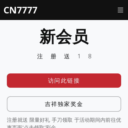
CN7777
新会员
注册送18
访问此链接
吉祥独家奖金
注册就送 限量好礼 手刀领取 于活动期间内前往优
惠页面”点击领取”彩金。