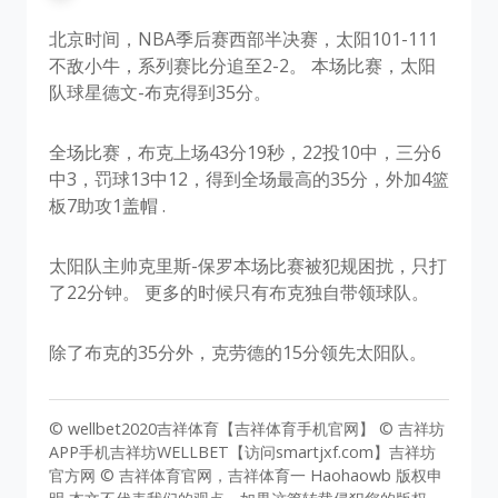
北京时间，NBA季后赛西部半决赛，太阳101-111
不敌小牛，系列赛比分追至2-2。 本场比赛，太阳
队球星德文-布克得到35分。
全场比赛，布克上场43分19秒，22投10中，三分6
中3，罚球13中12，得到全场最高的35分，外加4篮
板7助攻1盖帽 .
太阳队主帅克里斯-保罗本场比赛被犯规困扰，只打
了22分钟。 更多的时候只有布克独自带领球队。
除了布克的35分外，克劳德的15分领先太阳队。
© wellbet2020吉祥体育【吉祥体育手机官网】 © 吉祥坊
APP手机吉祥坊WELLBET【访问smartjxf.com】吉祥坊
官方网 © 吉祥体育官网，吉祥体育一 Haohaowb 版权申