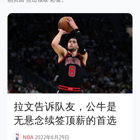
拉文告诉队友，公牛是
无悬念续签顶薪的首选
NBA
2022年6月29日