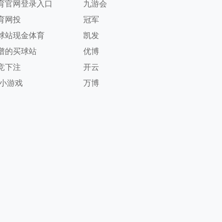
育官网登录入口
九游会
育网投
冠军
球站现金体育
凯发
谱的买球站
优博
竞下注
开云
g小游戏
万博