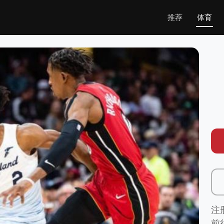
推荐
体育
注
前