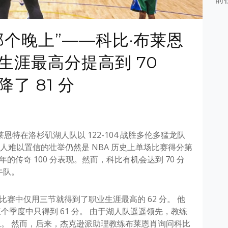
个晚上”——科比·布莱恩
生涯最高分提高到 70
了 81 分
·布莱恩特在洛杉矶湖人队以 122-104 战胜多伦多猛龙队
令人难以置信的壮举仍然是 NBA 历史上单场比赛得分第
年的传奇 100 分表现。然而，科比有机会达到 70 分
牛队。
拉斯的比赛中仅用三节就得到了职业生涯最高的 62 分。 他
季度中只得到 61 分。 由于湖人队遥遥领先，教练
。 然而，后来，杰克逊派助理教练布莱恩肖询问科比