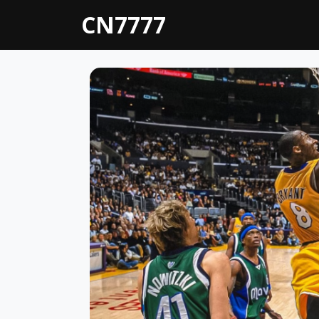
CN7777