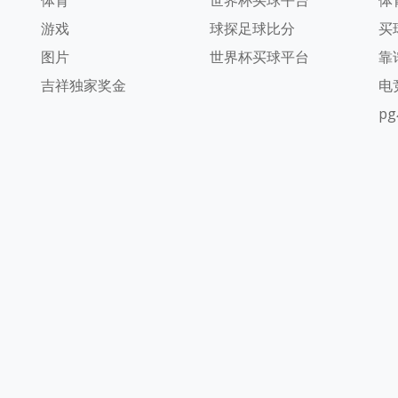
体育
世界杯买球平台
体
游戏
球探足球比分
买
图片
世界杯买球平台
靠
吉祥独家奖金
电
p