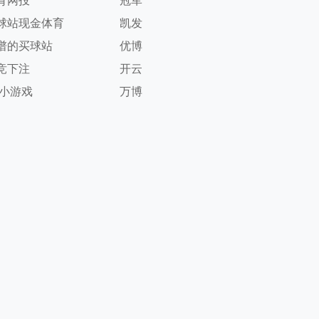
育网投
冠军
球站现金体育
凯发
谱的买球站
优博
竞下注
开云
g小游戏
万博