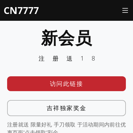
CN7777
新会员
注册送18
访问此链接
吉祥独家奖金
注册就送 限量好礼 手刀领取 于活动期间内前往优
惠页面”点击领取”彩金。