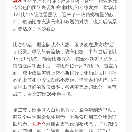
凯发
NBA季后赛西部半决赛首场比赛中，掘金队凭
借出色的团队表现和关键时刻的冷静发挥，客场以
121比119险胜雷霆队，迎来了一场精彩纷呈的战
斗。这场比赛充满悬念和激烈的对抗，也为后续系
列赛增添了不少看点。
比赛伊始，掘金队状态火热，很快便在进攻端找到
了感觉。球队节奏流畅，防守积极，半节过后便以
15比12领先。随着比赛深入，掘金不断扩大优势，
穆雷在两罚全中后，将比分拉开到22比16。雷霆方
面，威少依靠突破上篮不断得分，亚历山大也用巧
妙的上篮和中投试图缩小差距。卡鲁索和切特同样
展现出良好的攻击效率，帮助雷霆反超比分。首节
战罢，雷霆27比26稍稍占优。
第二节，比赛进入白热化阶段。威金斯制造犯规，
两罚全中为掘金稳住局势，卡鲁索则用三分球为球
队续命。
九游会
然而雷霆迅速调整状态，打出7比0
的小高潮，将比分逼近，并在华莱士的一记2+1