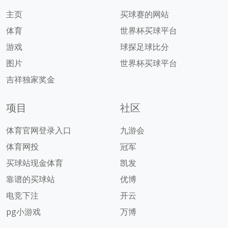
主页
买球赛的网站
体育
世界杯买球平台
游戏
球探足球比分
图片
世界杯买球平台
吉祥独家奖金
项目
社区
体育官网登录入口
九游会
体育网投
冠军
买球站现金体育
凯发
靠谱的买球站
优博
电竞下注
开云
pg小游戏
万博