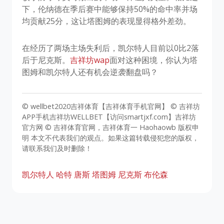
下，伦纳德在季后赛中能够保持50%的命中率并场
均贡献25分，这让塔图姆的表现显得格外差劲。
在经历了两场主场失利后，凯尔特人目前以0比2落
后于尼克斯。
吉祥坊wap
面对这种困境，你认为塔
图姆和凯尔特人还有机会逆袭翻盘吗？
© wellbet2020吉祥体育【吉祥体育手机官网】 © 吉祥坊
APP手机吉祥坊WELLBET【访问smartjxf.com】吉祥坊
官方网 © 吉祥体育官网，吉祥体育一 Haohaowb 版权申
明 本文不代表我们的观点。如果这篇转载侵犯您的版权，
请联系我们及时删除！
凯尔特人
哈特
唐斯
塔图姆
尼克斯
布伦森