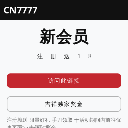
CN7777
新会员
注册送18
访问此链接
吉祥独家奖金
注册就送 限量好礼 手刀领取 于活动期间内前往优
惠页面”点击领取”彩金。