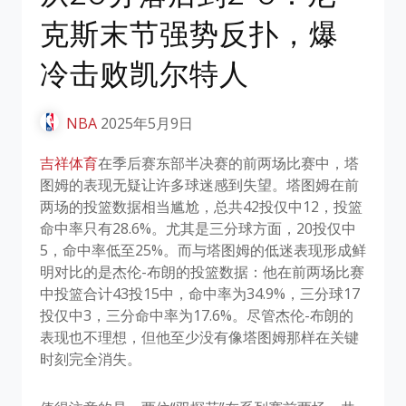
克斯末节强势反扑，爆
冷击败凯尔特人
NBA
2025年5月9日
吉祥体育
在季后赛东部半决赛的前两场比赛中，塔
图姆的表现无疑让许多球迷感到失望。塔图姆在前
两场的投篮数据相当尴尬，总共42投仅中12，投篮
命中率只有28.6%。尤其是三分球方面，20投仅中
5，命中率低至25%。而与塔图姆的低迷表现形成鲜
明对比的是杰伦-布朗的投篮数据：他在前两场比赛
中投篮合计43投15中，命中率为34.9%，三分球17
投仅中3，三分命中率为17.6%。尽管杰伦-布朗的
表现也不理想，但他至少没有像塔图姆那样在关键
时刻完全消失。