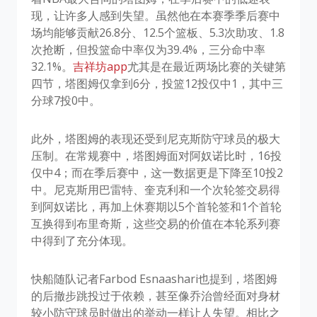
现，让许多人感到失望。虽然他在本赛季季后赛中
场均能够贡献26.8分、12.5个篮板、5.3次助攻、1.8
次抢断，但投篮命中率仅为39.4%，三分命中率
32.1%。
吉祥坊app
尤其是在最近两场比赛的关键第
四节，塔图姆仅拿到6分，投篮12投仅中1，其中三
分球7投0中。
此外，塔图姆的表现还受到尼克斯防守球员的极大
压制。在常规赛中，塔图姆面对阿奴诺比时，16投
仅中4；而在季后赛中，这一数据更是下降至10投2
中。尼克斯用巴雷特、奎克利和一个次轮签交易得
到阿奴诺比，再加上休赛期以5个首轮签和1个首轮
互换得到布里奇斯，这些交易的价值在本轮系列赛
中得到了充分体现。
快船随队记者Farbod Esnaashari也提到，塔图姆
的后撤步跳投过于依赖，甚至像乔治曾经面对身材
较小防守球员时做出的举动一样让人失望。相比之