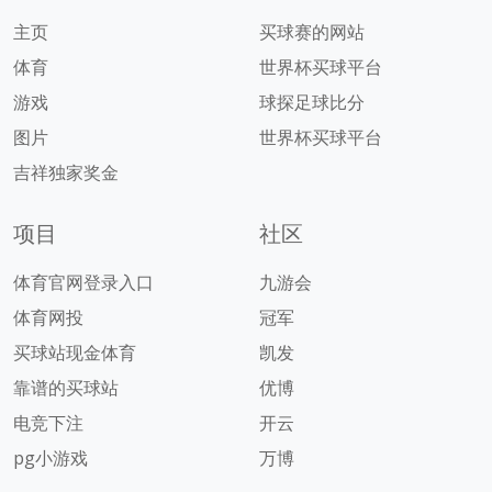
主页
买球赛的网站
体育
世界杯买球平台
游戏
球探足球比分
图片
世界杯买球平台
吉祥独家奖金
项目
社区
体育官网登录入口
九游会
体育网投
冠军
买球站现金体育
凯发
靠谱的买球站
优博
电竞下注
开云
pg小游戏
万博