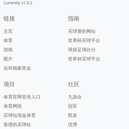
Currently v1.0.2.
链接
指南
主页
买球赛的网站
体育
世界杯买球平台
游戏
球探足球比分
图片
世界杯买球平台
吉祥独家奖金
项目
社区
体育官网登录入口
九游会
体育网投
冠军
买球站现金体育
凯发
靠谱的买球站
优博