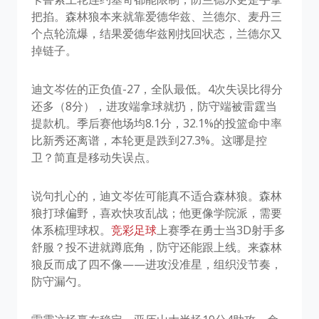
把掐。森林狼本来就靠爱德华兹、兰德尔、麦丹三
个点轮流爆，结果爱德华兹刚找回状态，兰德尔又
掉链子。
迪文岑佐的正负值-27，全队最低。4次失误比得分
还多（8分），进攻端拿球就扔，防守端被雷霆当
提款机。季后赛他场均8.1分，32.1%的投篮命中率
比新秀还离谱，本轮更是跌到27.3%。这哪是控
卫？简直是移动失误点。
说句扎心的，迪文岑佐可能真不适合森林狼。森林
狼打球偏野，喜欢快攻乱战；他更像学院派，需要
体系梳理球权。
竞彩足球
上赛季在勇士当3D射手多
舒服？投不进就蹲底角，防守还能跟上线。来森林
狼反而成了四不像——进攻没准星，组织没节奏，
防守漏勺。