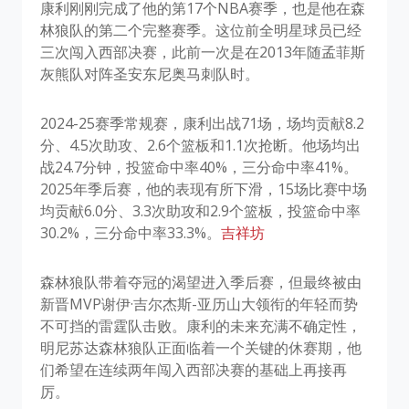
康利刚刚完成了他的第17个NBA赛季，也是他在森
林狼队的第二个完整赛季。这位前全明星球员已经
三次闯入西部决赛，此前一次是在2013年随孟菲斯
灰熊队对阵圣安东尼奥马刺队时。
2024-25赛季常规赛，康利出战71场，场均贡献8.2
分、4.5次助攻、2.6个篮板和1.1次抢断。他场均出
战24.7分钟，投篮命中率40%，三分命中率41%。
2025年季后赛，他的表现有所下滑，15场比赛中场
均贡献6.0分、3.3次助攻和2.9个篮板，投篮命中率
30.2%，三分命中率33.3%。
吉祥坊
森林狼队带着夺冠的渴望进入季后赛，但最终被由
新晋MVP谢伊·吉尔杰斯-亚历山大领衔的年轻而势
不可挡的雷霆队击败。康利的未来充满不确定性，
明尼苏达森林狼队正面临着一个关键的休赛期，他
们希望在连续两年闯入西部决赛的基础上再接再
厉。