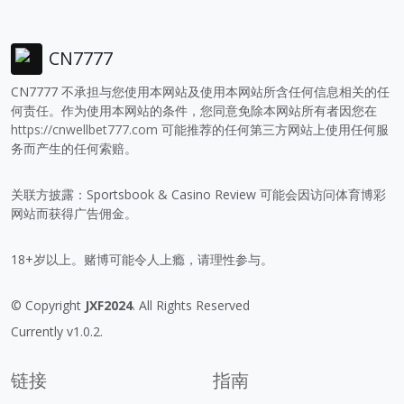
CN7777
CN7777 不承担与您使用本网站及使用本网站所含任何信息相关的任
何责任。作为使用本网站的条件，您同意免除本网站所有者因您在
https://cnwellbet777.com
可能推荐的任何第三方网站上使用任何服
务而产生的任何索赔。
关联方披露：Sportsbook & Casino Review 可能会因访问体育博彩
网站而获得广告佣金。
18+岁以上。赌博可能令人上瘾，请理性参与。
© Copyright
JXF2024
. All Rights Reserved
Currently v1.0.2.
链接
指南