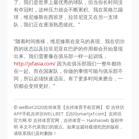
了。我们是世界上最优秀的球队，但当你长时间没
有夺冠时，这种压力就会不断累积。我在英格兰踢
球，维尼修斯在西班牙，拉菲尼亚又在另一支球
队，我们正在逐渐熟悉彼此。”
“随着时间推移，维尼修斯在皇马的表现、我在切尔
西的状态以及拉菲尼亚在巴萨的作用都会开始显现
出来。我们需要像在俱乐部一样一起训练，
http://jxfasia.com/
因为在俱乐部我们一整年都待
在一起。而在国家队，你做的事情可能与俱乐部不
同，所以必须快速适应。有了更多时间来磨合，一
切都会变得更好。”
© wellbet2020吉祥体育【吉祥体育手机官网】 © 吉祥坊
APP手机吉祥坊WELLBET【访问smartjxf.com】吉祥坊
官方网 © 吉祥体育官网，吉祥体育一 Haohaowb 版权申
明 本文不代表我们的观点。如果这篇转载侵犯您的版权，
请联系我们及时删除！