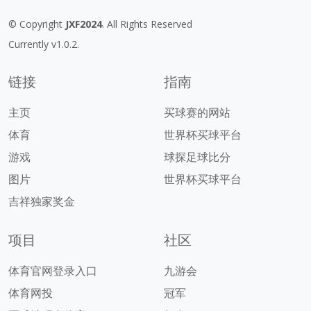
© Copyright
JXF2024
. All Rights Reserved
Currently v1.0.2.
链接
指南
主页
买球赛的网站
体育
世界杯买球平台
游戏
球探足球比分
图片
世界杯买球平台
吉祥独家奖金
项目
社区
体育官网登录入口
九游会
体育网投
冠军