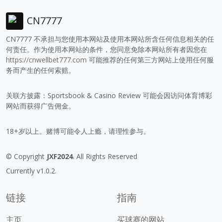
CN7777
CN7777 不承担与您使用本网站及使用本网站所含任何信息相关的任
何责任。作为使用本网站的条件，您同意免除本网站所有者因您在
https://cnwellbet777.com
可能推荐的任何第三方网站上使用任何服
务而产生的任何索赔。
关联方披露：Sportsbook & Casino Review 可能会因访问体育博彩
网站而获得广告佣金。
18+岁以上。赌博可能令人上瘾，请理性参与。
© Copyright
JXF2024
. All Rights Reserved
Currently v1.0.2.
链接
指南
主页
买球赛的网站