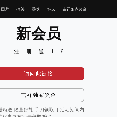
图片
搞笑
游戏
科技
吉祥独家奖金
新会员
注册送18
访问此链接
吉祥独家奖金
册就送 限量好礼 手刀领取 于活动期间内
往优惠页面”点击领取”彩金。