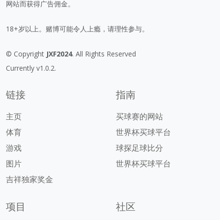
网站而获得广告佣金。
18+岁以上。赌博可能令人上瘾，请理性参与。
© Copyright
JXF2024
. All Rights Reserved
Currently v1.0.2.
链接
指南
主页
买球赛的网站
体育
世界杯买球平台
游戏
球探足球比分
图片
世界杯买球平台
吉祥独家奖金
项目
社区