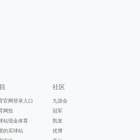
目
社区
育官网登录入口
九游会
育网投
冠军
球站现金体育
凯发
谱的买球站
优博