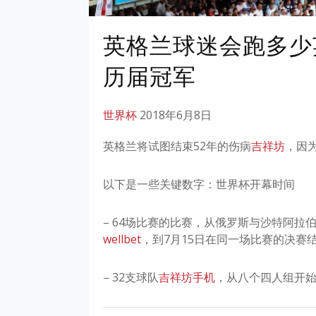
英格兰球迷会跑多少
历届冠军
世界杯
2018年6月8日
英格兰将试图结束52年的伤病
吉祥坊
，因
以下是一些关键数字：世界杯开幕时间
– 64场比赛的比赛，从俄罗斯与沙特阿拉
wellbet
，到7月15日在同一场比赛的决赛
– 32支球队
吉祥坊手机
，从八个四人组开始