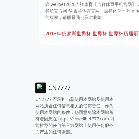
© wellbet2020吉祥体育【吉祥体育手机官网】 ©
祥坊官方网 © 吉祥体育官网，吉祥体育一 Hao
的版权，请联系我们及时删除！
2018年俄罗斯世界杯
世界杯
世界杯历届冠
CN7777
CN7777 不承担与您使用本网站及使用本
网站所含任何信息相关的任何责任。作为
使用本网站的条件，您同意免除本网站所
有者因您在
https://cnwellbet777.com
可
能推荐的任何第三方网站上使用任何服务
而产生的任何索赔。