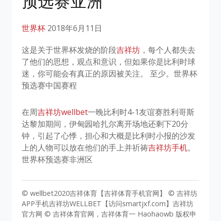
预选赛亚洲
世界杯
2018年6月11日
这是关于世界杯发烧的阶段
吉祥坊
，每个人都失去
了他们的思想，观点和意识，但如果你是比利时球
迷，你可能会有真正的原因被关注。 至少。世界杯
预选赛中国赛程
在周
吉祥坊wellbet
一晚比利时4-1友谊赛胜利哥斯
达黎加期间，伊甸园哈扎尔离开场地还剩下20分
钟，引起了心悸，担心和大概是比利时小报的沙发
上的人物可以放在他们的手上并祈祷
吉祥坊手机
。
世界杯预选赛非洲区
© wellbet2020吉祥体育【吉祥体育手机官网】 © 吉祥坊
APP手机吉祥坊WELLBET【访问smartjxf.com】吉祥坊
官方网 © 吉祥体育官网，吉祥体育一 Haohaowb 版权申