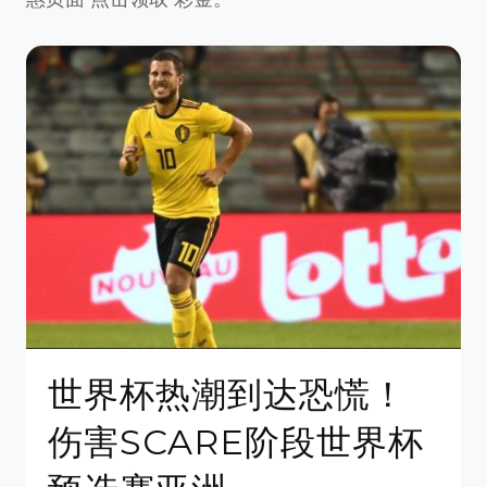
世界杯热潮到达恐慌！
伤害SCARE阶段世界杯